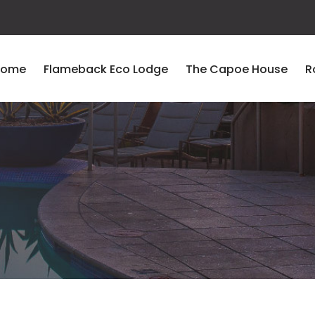
Home
Flameback Eco Lodge
The Capoe House
R