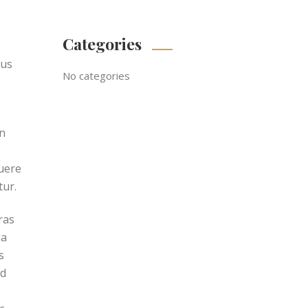
Categories
lus
No categories
in
suere
tur.
ras
la
s
nd