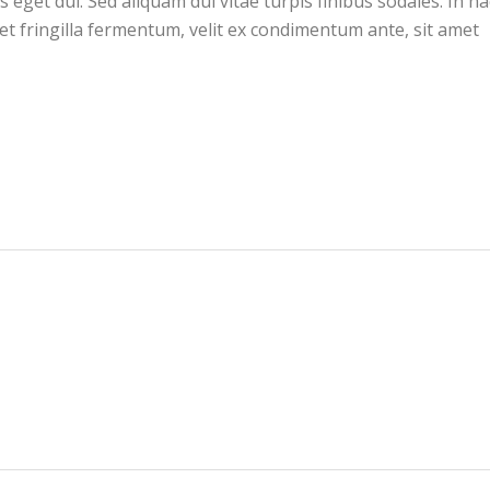
tis eget dui. Sed aliquam dui vitae turpis finibus sodales. In ha
et fringilla fermentum, velit ex condimentum ante, sit amet