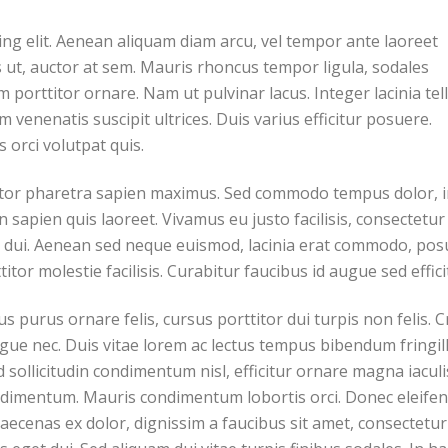
ing elit. Aenean aliquam diam arcu, vel tempor ante laoreet
is ut, auctor at sem. Mauris rhoncus tempor ligula, sodales
 porttitor ornare. Nam ut pulvinar lacus. Integer lacinia tel
 venenatis suscipit ultrices. Duis varius efficitur posuere.
orci volutpat quis.
itor pharetra sapien maximus. Sed commodo tempus dolor, 
sapien quis laoreet. Vivamus eu justo facilisis, consectetur
et dui. Aenean sed neque euismod, lacinia erat commodo, po
tor molestie facilisis. Curabitur faucibus id augue sed effici
 purus ornare felis, cursus porttitor dui turpis non felis. C
ue nec. Duis vitae lorem ac lectus tempus bibendum fringil
ed sollicitudin condimentum nisl, efficitur ornare magna iaculi
ndimentum. Mauris condimentum lobortis orci. Donec eleife
aecenas ex dolor, dignissim a faucibus sit amet, consectetur