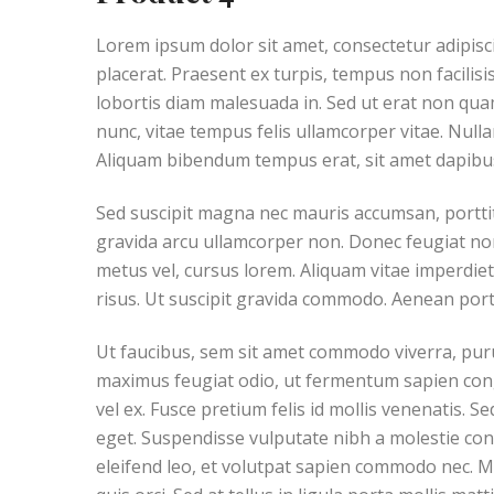
Lorem ipsum dolor sit amet, consectetur adipisc
placerat. Praesent ex turpis, tempus non facilis
lobortis diam malesuada in. Sed ut erat non quam
nunc, vitae tempus felis ullamcorper vitae. Nullam
Aliquam bibendum tempus erat, sit amet dapibus 
Sed suscipit magna nec mauris accumsan, portt
gravida arcu ullamcorper non. Donec feugiat non 
metus vel, cursus lorem. Aliquam vitae imperdi
risus. Ut suscipit gravida commodo. Aenean portti
Ut faucibus, sem sit amet commodo viverra, purus
maximus feugiat odio, ut fermentum sapien cong
vel ex. Fusce pretium felis id mollis venenatis. S
eget. Suspendisse vulputate nibh a molestie co
eleifend leo, et volutpat sapien commodo nec. M