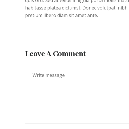
quis orci. Sed at tellus in ligula porta mollis mat
habitasse platea dictumst. Donec volutpat, nibh 
pretium libero diam sit amet ante.
Leave A Comment