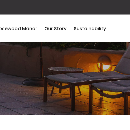
osewood Manor
Our Story
Sustainability